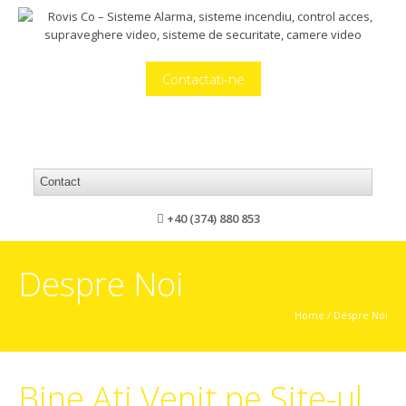
Contactati-ne
+40 (374) 880 853
Despre Noi
Home
/
Despre Noi
Bine Ati Venit pe Site-ul