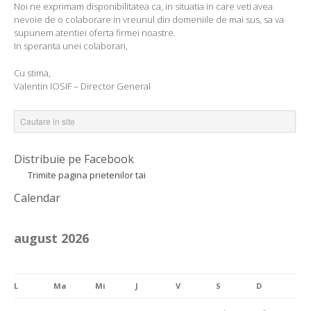
Noi ne exprimam disponibilitatea ca, in situatia in care veti avea
nevoie de o colaborare in vreunul din domeniile de mai sus, sa va
supunem atentiei oferta firmei noastre.
In speranta unei colaborari,
Cu stima,
Valentin IOSIF – Director General
Distribuie pe Facebook
Trimite pagina prietenilor tai
Calendar
august 2026
L
Ma
Mi
J
V
S
D