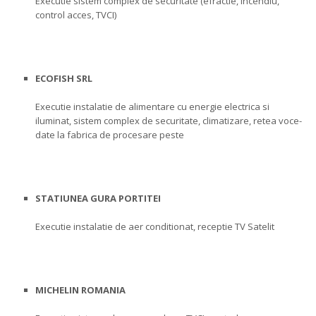
Executie sistem complex de securitate (efractie, incendiu,
control acces, TVCI)
ECOFISH SRL
Executie instalatie de alimentare cu energie electrica si
iluminat, sistem complex de securitate, climatizare, retea voce-
date la fabrica de procesare peste
STATIUNEA GURA PORTITEI
Executie instalatie de aer conditionat, receptie TV Satelit
MICHELIN ROMANIA