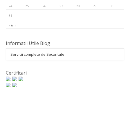
24
25
26
27
28
29
30
31
« ian.
Informatii Utile Blog
Servicii complete de Securitate
Certificari
Sisteme Alarma, sisteme incendiu, control acces,
supraveghere video, sisteme de securitate,
montare camere video, DVR, detector de fum,