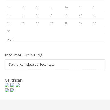
10
11
12
13
14
15
16
17
18
19
20
21
22
23
24
25
26
27
28
29
30
31
« ian.
Informatii Utile Blog
Servicii complete de Securitate
Certificari