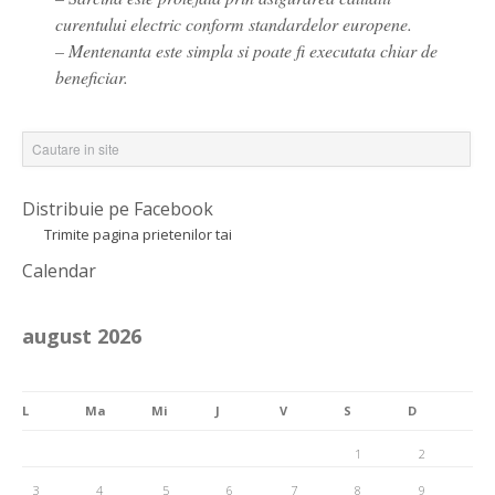
curentului electric conform standardelor europene.
– Mentenanta este simpla si poate fi executata chiar de
beneficiar.
Distribuie pe Facebook
Trimite pagina prietenilor tai
Calendar
august 2026
L
Ma
Mi
J
V
S
D
1
2
3
4
5
6
7
8
9